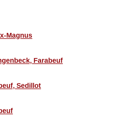
ux-Magnus
ngenbeck, Farabeuf
euf, Sedillot
beuf