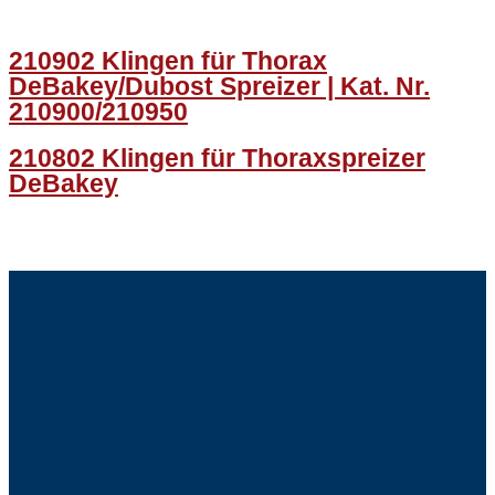
210902 Klingen für Thorax
DeBakey/Dubost Spreizer | Kat. Nr.
210900/210950
210802 Klingen für Thoraxspreizer
DeBakey